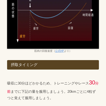
筋肉の回復速度（
公式HP
より）
摂取タイミング
30
吸収に30分ほどかかるため、トレーニングやレース
分
前
までに下記の量を服用しましょう。20kmごとに4粒ず
つと覚えて服用しましょう。