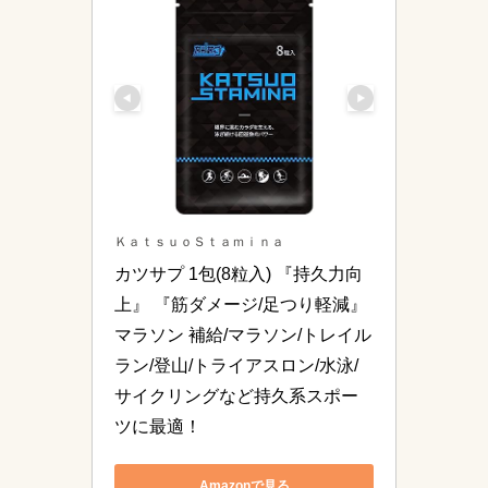
ＫａｔｓｕｏＳｔａｍｉｎａ
カツサプ 1包(8粒入) 『持久力向
上』 『筋ダメージ/足つり軽減』 
マラソン 補給/マラソン/トレイル
ラン/登山/トライアスロン/水泳/
サイクリングなど持久系スポー
ツに最適！
Amazonで見る