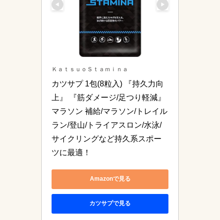
ＫａｔｓｕｏＳｔａｍｉｎａ
カツサプ 1包(8粒入) 『持久力向
上』 『筋ダメージ/足つり軽減』 
マラソン 補給/マラソン/トレイル
ラン/登山/トライアスロン/水泳/
サイクリングなど持久系スポー
ツに最適！
Amazonで見る
カツサプで見る