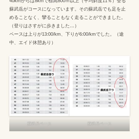
40kmからは8kmで標高800ｍ以上（平均斜度11％）登る
蘇武岳がコースになっています。その蘇武岳でも足を止
めることなく、攣ることもなく走ることができました。
（登りはさすがに歩きました…）
ペースは上りが13:00/km、下りが6:00/kmでした。（途
中、エイド休憩あり）
蘇武岳ペース
蘇武岳ペース