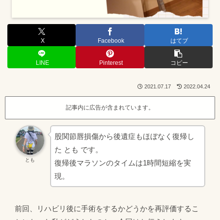
X
Facebook
はてブ
LINE
Pinterest
コピー
2021.07.17
2022.04.24
記事内に広告が含まれています。
股関節唇損傷から後遺症もほぼなく復帰し
た とも です。
とも
復帰後マラソンのタイムは1時間短縮を実
現。
前回、リハビリ後に手術をするかどうかを再評価するこ