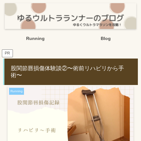
Running
Blog
PR
股関節唇損傷体験談②〜術前リハビリから手
術〜
Running